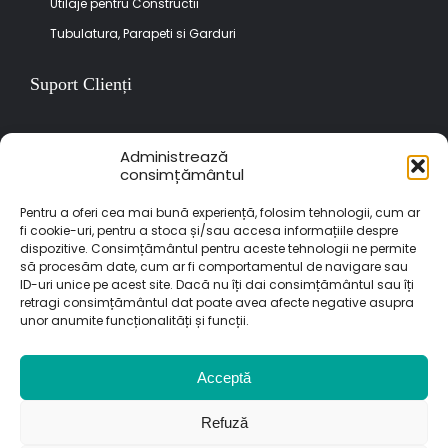
Utilaje pentru Constructii
Tubulatura, Parapeti si Garduri
Suport Clienți
Termeni si conditii
Administrează
consimțământul
Politica de returnare
Pentru a oferi cea mai bună experiență, folosim tehnologii, cum ar
Garantia produselor
fi cookie-uri, pentru a stoca și/sau accesa informațiile despre
Politica de confidentialitate
dispozitive. Consimțământul pentru aceste tehnologii ne permite
să procesăm date, cum ar fi comportamentul de navigare sau
ID-uri unice pe acest site. Dacă nu îți dai consimțământul sau îți
Abonare Newsletter
retragi consimțământul dat poate avea afecte negative asupra
Aboneaza-te la newsletter-ul Imer pentru cele mai noi produse
unor anumite funcționalități și funcții.
si promotii.
Acceptă
Sunt de acord sa primesc newslettere
Refuză