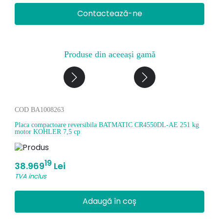
Contactează-ne
Produse din aceeași gamă
COD BA1008263
C
Placa compactoare reversibila BATMATIC CR4550DL-AE 251 kg
P
motor KOHLER 7,5 cp
m
19
38.969
Lei
TVA inclus
Adaugă în coș