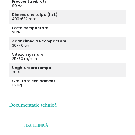
Frecventa vibratii
90 Hz
Dimensiune talpa (l x L)
400x632 mm
Forta compactare
21 kN
Adancimea de compactare
30-40 cm
Viteza inaintare
25-30 m/min
Unghi urcare rampa
20 %
Greutate echipament
112 kg
Documentație tehnică
FIȘA TEHNICĂ